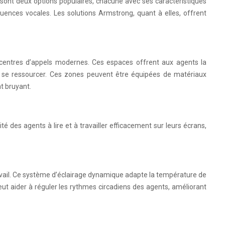
sont deux options populaires, chacune avec ses caractéristiques
uences vocales. Les solutions Armstrong, quant à elles, offrent
 centres d’appels modernes. Ces espaces offrent aux agents la
r se ressourcer. Ces zones peuvent être équipées de matériaux
t bruyant.
té des agents à lire et à travailler efficacement sur leurs écrans,
ravail. Ce système d’éclairage dynamique adapte la température de
 peut aider à réguler les rythmes circadiens des agents, améliorant