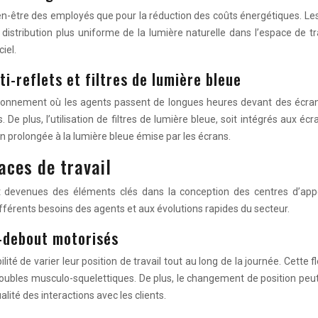
 bien-être des employés que pour la réduction des coûts énergétiques. 
distribution plus uniforme de la lumière naturelle dans l’espace de tr
iel.
ti-reflets et filtres de lumière bleue
ironnement où les agents passent de longues heures devant des écrans
. De plus, l’utilisation de filtres de lumière bleue, soit intégrés aux é
on prolongée à la lumière bleue émise par les écrans.
aces de travail
 sont devenues des éléments clés dans la conception des centres d’a
différents besoins des agents et aux évolutions rapides du secteur.
s-debout motorisés
é de varier leur position de travail tout au long de la journée. Cette fl
oubles musculo-squelettiques. De plus, le changement de position peut s
alité des interactions avec les clients.