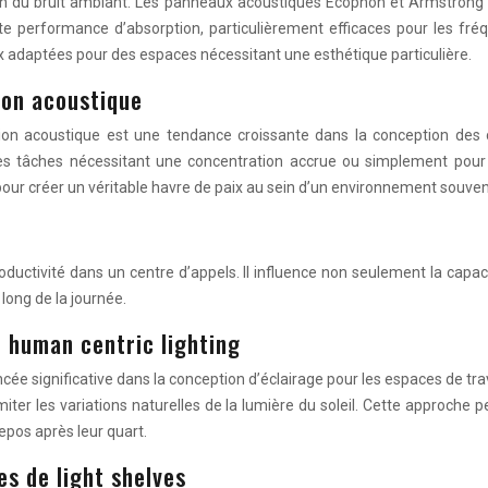
ion du bruit ambiant. Les panneaux acoustiques Ecophon et Armstrong 
 performance d’absorption, particulièrement efficaces pour les fréq
x adaptées pour des espaces nécessitant une esthétique particulière.
ion acoustique
ion acoustique est une tendance croissante dans la conception des
 des tâches nécessitant une concentration accrue ou simplement pou
r créer un véritable havre de paix au sein d’un environnement souven
roductivité dans un centre d’appels. Il influence non seulement la capaci
 long de la journée.
e human centric lighting
ée significative dans la conception d’éclairage pour les espaces de t
miter les variations naturelles de la lumière du soleil. Cette approche
repos après leur quart.
es de light shelves