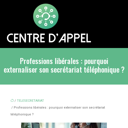
Professions libérales : pourquoi
externaliser son secrétariat téléphonique ?
/
TELESECRETARIAT
/ Professions libérales : pourquoi externaliser son secrétariat
téléphonique ?